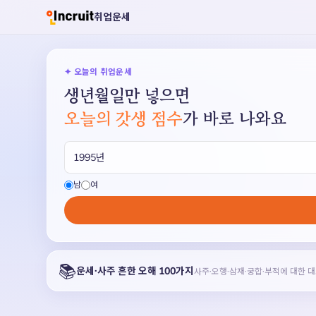
취업운세
✦ 오늘의 취업운세
생년월일만 넣으면
오늘의 갓생 점수
가 바로 나와요
남
여
📚
운세·사주 흔한 오해 100가지
사주·오행·삼재·궁합·부적에 대한 