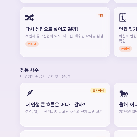
🔀
🗓️
회원
다시 신입으로 넣어도 될까?
면접 잡기
저연차·중고신입의 퇴사, 재도전, 재취업 타이밍 점검
이달의 면접
확인
커리어
커리어
정통 사주
내 인생의 황금기, 언제 찾아올까?
🪶
🐎
프리미엄
내 인생 큰 흐름은 어디로 갈까?
올해, 어
성격, 일, 돈, 관계까지 타고난 사주의 전체 그림 보기
2026년 