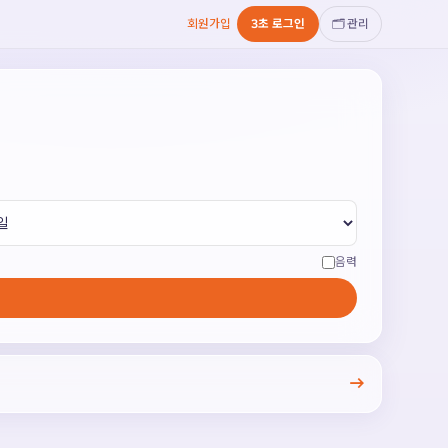
회원가입
3초 로그인
🗂️
관리
음력
→