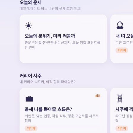
오늘의 운세
매일 업데이트 되는 나만의 운세 흐름 체크!
☀️
🔮
오늘의 분위기, 미리 켜볼까
내 띠 오
총운부터 일·돈·인연·컨디션까지, 오늘 챙길 포인트를
띠만 고르면
한 번에
커리어
커리어 사주
내 커리어 치트키, 이직·합격 타이밍은?
💼
🧬
회원
올해 나를 뽑아줄 흐름은?
사주에 찍
취업운, 맞는 업종, 적성 직무, 행운 포인트를 사주로
타고난 강점
정리
결
커리어
커리어