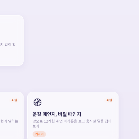
지 같이 확
🧭
회원
회원
옮길 때인지, 버틸 때인지
6유형과 일하는
앞으로 12개월 취업·이직운을 보고 움직일 달을 잡아
보기
커리어