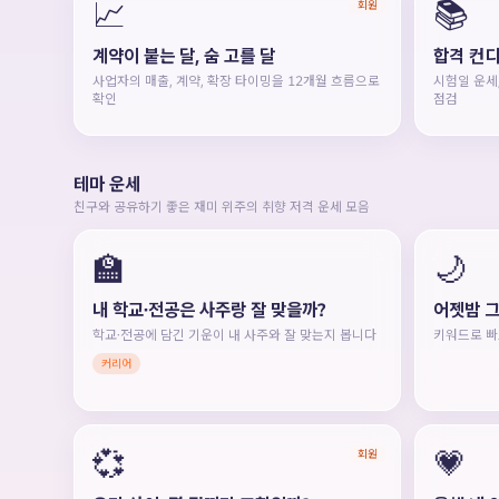
📈
📚
회원
계약이 붙는 달, 숨 고를 달
합격 컨디
사업자의 매출, 계약, 확장 타이밍을 12개월 흐름으로
시험일 운세,
확인
점검
테마 운세
친구와 공유하기 좋은 재미 위주의 취향 저격 운세 모음
🏫
🌙
내 학교·전공은 사주랑 잘 맞을까?
어젯밤 그
학교·전공에 담긴 기운이 내 사주와 잘 맞는지 봅니다
키워드로 빠
커리어
💞
💗
회원